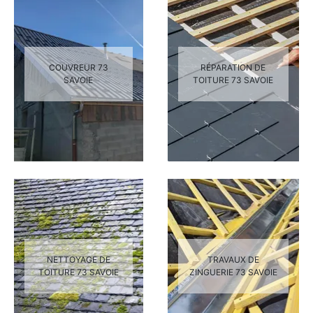
COUVREUR 73
RÉPARATION DE
SAVOIE
TOITURE 73 SAVOIE
NETTOYAGE DE
TRAVAUX DE
TOITURE 73 SAVOIE
ZINGUERIE 73 SAVOIE