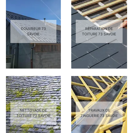
COUVREUR 73
RÉPARATION DE
SAVOIE
TOITURE 73 SAVOIE
NETTOYAGE DE
TRAVAUX DE
TOITURE 73 SAVOIE
ZINGUERIE 73 SAVOIE