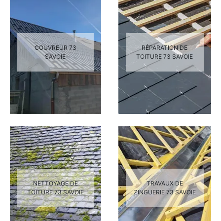
COUVREUR 73
RÉPARATION DE
SAVOIE
TOITURE 73 SAVOIE
NETTOYAGE DE
TRAVAUX DE
TOITURE 73 SAVOIE
ZINGUERIE 73 SAVOIE