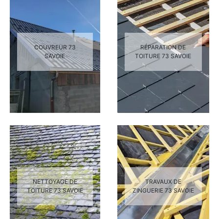
COUVREUR 73
RÉPARATION DE
SAVOIE
TOITURE 73 SAVOIE
NETTOYAGE DE
TRAVAUX DE
TOITURE 73 SAVOIE
ZINGUERIE 73 SAVOIE