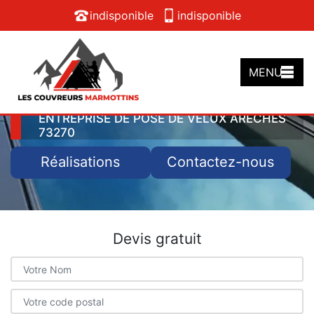
indisponible
indisponible
MENU
ENTREPRISE DE POSE DE VELUX ARECHES
73270
Réalisations
Contactez-nous
Devis gratuit