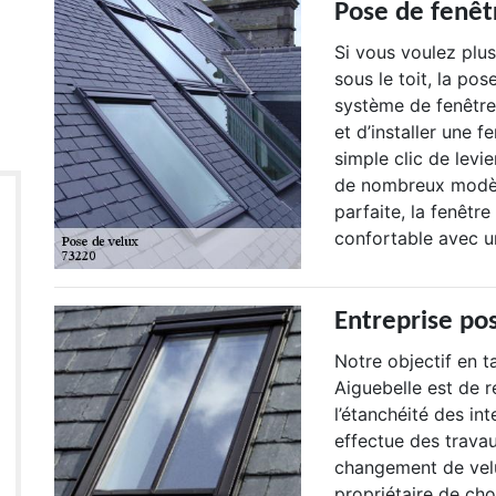
Pose de fenêt
Si vous voulez plus
sous le toit, la po
système de fenêtre
et d’installer une 
simple clic de levi
de nombreux modèle
parfaite, la fenêtr
confortable avec u
Entreprise po
Notre objectif en t
Aiguebelle est de r
l’étanchéité des int
effectue des travau
changement de velu
propriétaire de cho