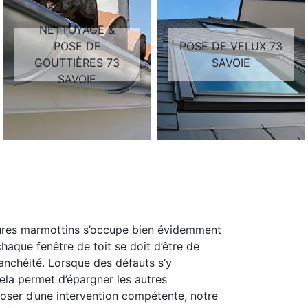
NETTOYAGE &
POSE DE
POSE DE VELUX 73
GOUTTIÈRES 73
SAVOIE
SAVOIE
rtures marmottins s’occupe bien évidemment
haque fenêtre de toit se doit d’être de
tanchéité. Lorsque des défauts s’y
Cela permet d’épargner les autres
oser d’une intervention compétente, notre