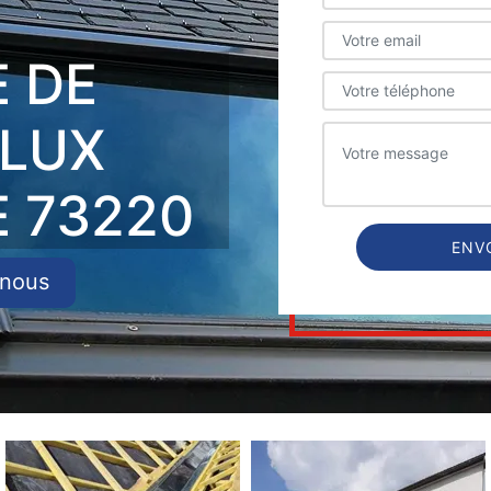
E DE
ELUX
E 73220
-nous