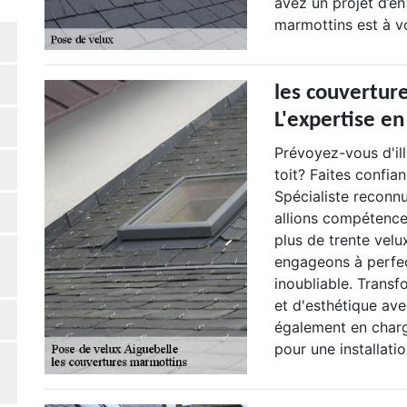
avez un projet d’en
marmottins est à vo
les couvertur
L'expertise en
Prévoyez-vous d'il
toit? Faites confia
Spécialiste reconnu
allions compétence 
plus de trente velu
engageons à perfec
inoubliable. Trans
et d'esthétique av
également en charg
pour une installatio