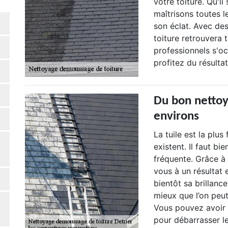
votre toiture. Qu'i
maîtrisons toutes l
son éclat. Avec des
toiture retrouvera 
professionnels s'o
profitez du résulta
Du bon nettoya
environs
La tuile est la plus
existent. Il faut b
fréquente. Grâce à
vous à un résultat 
bientôt sa brillanc
mieux que l’on peut
Vous pouvez avoir 
pour débarrasser le