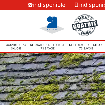
indisponible
indisponi
COUVREUR 73
RÉPARATION DE TOITURE
NETTOYAGE DE TOITURE
SAVOIE
73 SAVOIE
73 SAVOIE