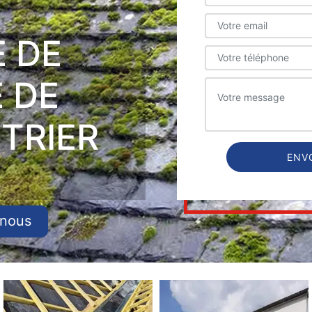
E DE
 DE
TRIER
-nous