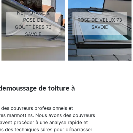
NETTOYAGE &
POSE DE
POSE DE VELUX 73
GOUTTIÈRES 73
SAVOIE
SAVOIE
 demoussage de toiture à
c des couvreurs professionnels et
ures marmottins. Nous avons des couvreurs
 savent procéder à une analyse rapide et
ons des techniques sûres pour débarrasser