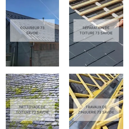
COUVREUR 73
RÉPARATION DE
SAVOIE
TOITURE 73 SAVOIE
NETTOYAGE DE
TRAVAUX DE
TOITURE 73 SAVOIE
ZINGUERIE 73 SAVOIE