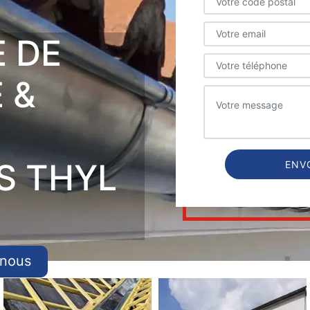
E DE
 &
S THYL
-nous