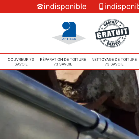
indisponible
indisponi
COUVREUR 73
RÉPARATION DE TOITURE
NETTOYAGE DE TOITURE
SAVOIE
73 SAVOIE
73 SAVOIE