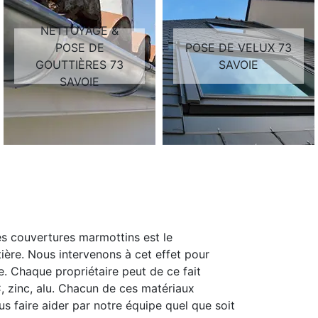
NETTOYAGE &
POSE DE
POSE DE VELUX 73
GOUTTIÈRES 73
SAVOIE
SAVOIE
es couvertures marmottins est le
ère. Nous intervenons à cet effet pour
ure. Chaque propriétaire peut de ce fait
C, zinc, alu. Chacun de ces matériaux
s faire aider par notre équipe quel que soit