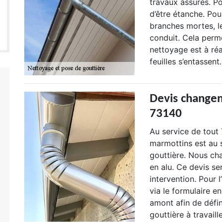
travaux assurés. Po
d’être étanche. Pou
branches mortes, le
conduit. Cela perm
nettoyage est à réa
feuilles s’entassen
Devis changem
73140
Au service de tout
marmottins est au 
gouttière. Nous ch
en alu. Ce devis se
intervention. Pour 
via le formulaire e
amont afin de défin
gouttière à travail