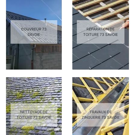
COUVREUR 73
RÉPARATION DE
SAVOIE
TOITURE 73 SAVOIE
NETTOYAGE DE
TRAVAUX DE
TOITURE 73 SAVOIE
ZINGUERIE 73 SAVOIE