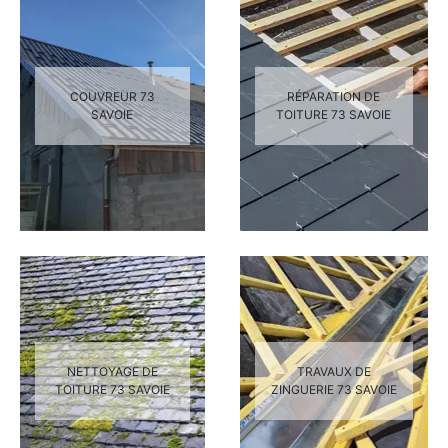
COUVREUR 73
RÉPARATION DE
SAVOIE
TOITURE 73 SAVOIE
NETTOYAGE DE
TRAVAUX DE
TOITURE 73 SAVOIE
ZINGUERIE 73 SAVOIE