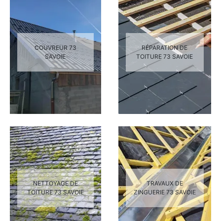
COUVREUR 73
RÉPARATION DE
SAVOIE
TOITURE 73 SAVOIE
NETTOYAGE DE
TRAVAUX DE
TOITURE 73 SAVOIE
ZINGUERIE 73 SAVOIE