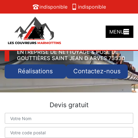
indisponible
indisponible
MENU
ENTREPRISE DE NETTOYAGE & POSE DE
GOUTTIÈRES SAINT JEAN D ARVES 73530
Réalisations
Contactez-nous
Devis gratuit