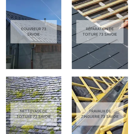
COUVREUR 73
RÉPARATION DE
SAVOIE
TOITURE 73 SAVOIE
NETTOYAGE DE
TRAVAUX DE
TOITURE 73 SAVOIE
ZINGUERIE 73 SAVOIE