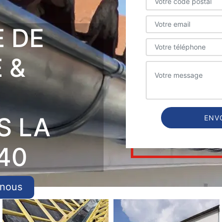
E DE
 &
S LA
40
-nous