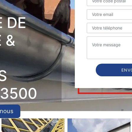
E DE
 &
S
3500
-nous