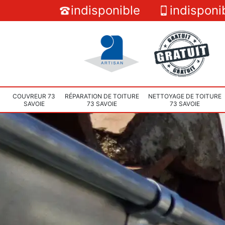
indisponible
indisponi
COUVREUR 73
RÉPARATION DE TOITURE
NETTOYAGE DE TOITURE
SAVOIE
73 SAVOIE
73 SAVOIE