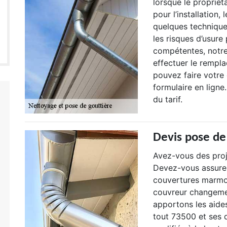
lorsque le proprié
pour l’installatio
quelques techniques
les risques d’usure
compétentes, notre
effectuer le rempl
pouvez faire votre
formulaire en ligne
du tarif.
Devis pose de
Avez-vous des proj
Devez-vous assurer
couvertures marmo
couvreur changeme
apportons les aide
tout 73500 et ses d