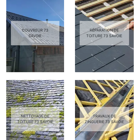
COUVREUR 73
RÉPARATION DE
SAVOIE
TOITURE 73 SAVOIE
NETTOYAGE DE
TRAVAUX DE
TOITURE 73 SAVOIE
ZINGUERIE 73 SAVOIE