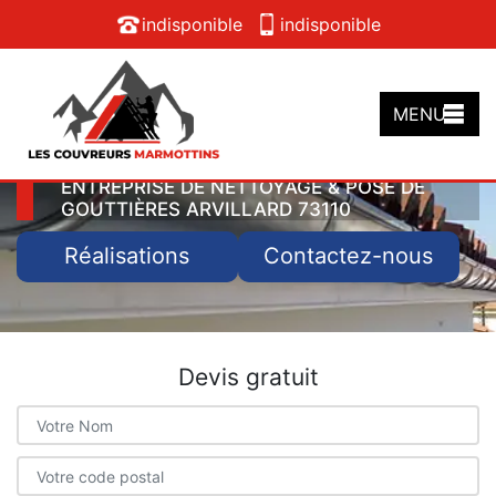
indisponible
indisponible
MENU
ENTREPRISE DE NETTOYAGE & POSE DE
GOUTTIÈRES ARVILLARD 73110
Réalisations
Contactez-nous
Devis gratuit